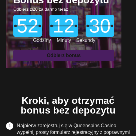
Odbierz zł20 za darmo teraz
52
12
28
Godziny
Minuty
Sekundy
Odbierz bonus
Kroki, aby otrzymać
bonus bez depozytu
Najpierw zarejestruj się w Queenspins Casino —
wypełnij prosty formularz rejestracyjny z poprawnymi