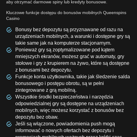
aby otrzymać darmowe spiny lub kredyty bonusowe.
Kluczowe funkcje dostępu do bonusów mobilnych Queenspins
Casino
Bonusy bez depozytu są przyznawane od razu na
urządzeniach mobilnych, a warunki i dostępne gry są
takie same jak na komputerze stacjonarnym.
Ponieważ gry są zoptymalizowane pod kątem
mniejszych ekranów, możesz grać w automaty, gry
stołowe i gry z krupierem na żywo, które są dostępne
z bonusami bez depozytu.
Funkcje konta użytkownika, takie jak śledzenie salda
bonusowego i postępu obrotu, są w pełni
zintegrowane z grą mobilną.
Wszystkie środki bezpieczeństwa i narzędzia
odpowiedzialnej gry są dostępne na urządzeniach
mobilnych, więc możesz korzystać z bonusów bez
depozytu bez obaw.
Jeśli są włączone, powiadomienia push mogą
informować o nowych ofertach bez depozytu i