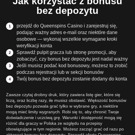
Jak korzystać z bonusu
bez depozytu
przejdź do Queenspins Casino i zarejestruj się,
podając ważny adres e-mail oraz niektóre dane
osobowe — wykonaj wszelkie wymagane kroki
weryfikacji konta
Sprawdź pulpit gracza lub stronę promocji, aby
zobaczyć, czy bonus bez depozytu jest nadal ważny
Jeśli musisz podać kod bonusowy, możesz to zrobić
podczas rejestracji lub w sekcji bonusów
Twój bonus bez depozytu zostanie dodany do konta
Zawsze czytaj drobny druk, który zawiera listę gier, które się
liczą, oraz liczbę razy, ile musisz obstawić. Większość bonusów
bez depozytu pozwala grać tylko w wybrane gry, a niektóre
mogą mieć limity wygranych. Robi się to, aby chronić Twoje
doświadczenie i uczciwą grę. Warunki i dostępność mogą się
różnić dla graczy w Polska ze względu na przepisy
obowiązujące w tym regionie. Możesz zacząć grać od razu po
aktywacji bonusu bez depozytu. Sprawdź ofertę Queenspins