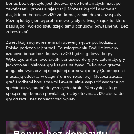
Bonus bez depozytu jest dodawany do konta natychmiast po
zakończeniu procesu rejestracji. Możesz kręcić i wygrywać
dzięki temu bonusowi zł20 za darmo, zanim dokonasz wpłaty.
Poznaj lobby gier, wypróbuj nowe tytuły i łatwiej znajdź te, które
pasują do Twojego stylu dzięki temu bonusowi powitalnemu. Bez
zobowiązań.
Zweryfikuj swój adres e-mail i upewnij się, że pochodzisz z
Polska podczas rejestracji. Po zalogowaniu Twój limitowany
czasowo bonus bez depozytu zł20 będzie gotowy do gry.
Wykorzystaj darmowe środki bonusowe do gry w automaty, gry
jackpotowe i niektóre gry kasyna na żywo. Tylko nowi gracze
mogą skorzystać z tej specjalnej darmowej oferty Queenspins i
muszą ją odebrać w ciągu 7 dni od rejestracji. Możesz zacząć
grać środkami bonusowymi i ewentualnie wypłacić wygrane po
spełnieniu wymagań dotyczących obrotu. Skorzystaj z tego
specjalnego bonusu powitalnego, aby otrzymać zł20 ekstra do
gry od razu, bez konieczności wpłaty.
Bonus bez depozytu