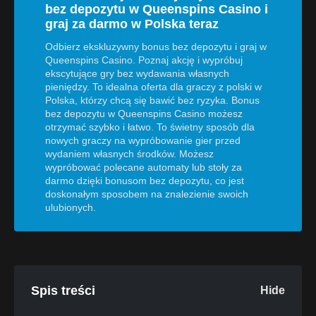
bez depozytu w Queenspins Casino i
graj za darmo w Polska teraz
Odbierz ekskluzywny bonus bez depozytu i graj w
Queenspins Casino. Poznaj akcję i wypróbuj
ekscytujące gry bez wydawania własnych
pieniędzy. To idealna oferta dla graczy z polski w
Polska, którzy chcą się bawić bez ryzyka. Bonus
bez depozytu w Queenspins Casino możesz
otrzymać szybko i łatwo. To świetny sposób dla
nowych graczy na wypróbowanie gier przed
wydaniem własnych środków. Możesz
wypróbować polecane automaty lub stoły za
darmo dzięki bonusom bez depozytu, co jest
doskonałym sposobem na znalezienie swoich
ulubionych.
Spis treści
Hide