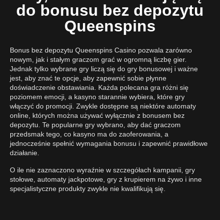
do bonusu bez depozytu
Queenspins
Bonus bez depozytu Queenspins Casino pozwala zarówno
nowym, jak i stałym graczom grać w ogromną liczbę gier.
Jednak tylko wybrane gry liczą się do gry bonusowej i ważne
jest, aby znać te opcje, aby zapewnić sobie płynne
doświadczenie obstawiania. Każda polecana gra różni się
poziomem emocji, a kasyno starannie wybiera, które gry
włączyć do promocji. Zwykle dostępne są niektóre automaty
online, których można używać wyłącznie z bonusem bez
depozytu. Te popularne gry wybrano, aby dać graczom
przedsmak tego, co kasyno ma do zaoferowania, a
jednocześnie spełnić wymagania bonusu i zapewnić prawidłowe
działanie.
O ile nie zaznaczono wyraźnie w szczegółach kampanii, gry
stołowe, automaty jackpotowe, gry z krupierem na żywo i inne
specjalistyczne produkty zwykle nie kwalifikują się.