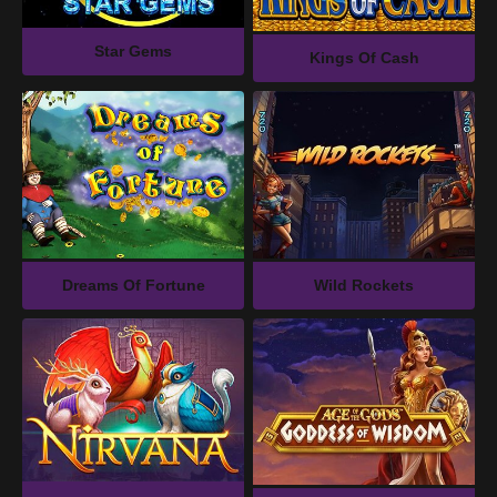
Limity wypłat i czasy przetwarzania w Queenspins
Star Gems
Dostęp mobilny i doświadczenie z aplikacją przy
Kings Of Cash
bonusach bez depozytu
Bonus bez depozytu w Queenspins Casino
Dreams Of Fortune
Wild Rockets