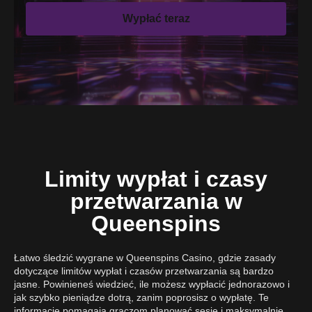
Wypłać teraz
Limity wypłat i czasy
przetwarzania w
Queenspins
Łatwo śledzić wygrane w Queenspins Casino, gdzie zasady
dotyczące limitów wypłat i czasów przetwarzania są bardzo
jasne. Powinieneś wiedzieć, ile możesz wypłacić jednorazowo i
jak szybko pieniądze dotrą, zanim poprosisz o wypłatę. Te
informacje pomagają graczom planować sesje i maksymalnie