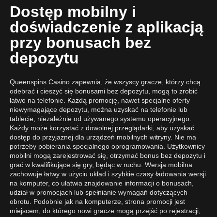
Dostęp mobilny i
doświadczenie z aplikacją
przy bonusach bez
depozytu
Queenspins Casino zapewnia, że wszyscy gracze, którzy chcą
odebrać i cieszyć się bonusami bez depozytu, mogą to zrobić
łatwo na telefonie. Każdą promocję, nawet specjalne oferty
niewymagające depozytu, można uzyskać na telefonie lub
tablecie, niezależnie od używanego systemu operacyjnego.
Każdy może korzystać z dowolnej przeglądarki, aby uzyskać
dostęp do przyjaznej dla urządzeń mobilnych witryny. Nie ma
potrzeby pobierania specjalnego oprogramowania. Użytkownicy
mobilni mogą zarejestrować się, otrzymać bonus bez depozytu i
grać w kwalifikujące się gry, będąc w ruchu. Wersja mobilna
zachowuje łatwy w użyciu układ i szybkie czasy ładowania wersji
na komputer, co ułatwia znajdowanie informacji o bonusach,
udział w promocjach lub spełnianie wymagań dotyczących
obrotu. Podobnie jak na komputerze, strona promocji jest
miejscem, do którego nowi gracze mogą przejść po rejestracji,