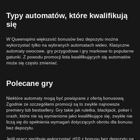
Typy automatów, które kwalifikują
się
W Queenspins większość bonusów bez depozytu można
wykorzystać tylko na wybranych automatach wideo. Klasyczne
automaty owocowe, gry przygodowe i gry markowe to popularne
gatunki. Z powodu promocji lista kwalifikujących się automatów
może się często zmieniać.
Polecane gry
Niektóre automaty mogą być powiązane z ofertą bonusową.
Zgodnie ze szczegółami promocji są to zwykle najnowsze
premiery lub bestsellery. Gry takie jak ruletka, blackjack, poker i
crash, które nie są wymienione jako kwalifikujące się, zwykle nie
liczą się do spełnienia wymagań dotyczących obrotu dla bonusu
bez depozytu.
Jeśli gracz spróbuje wykorzystać zł10 z bonusu bez depozytu na