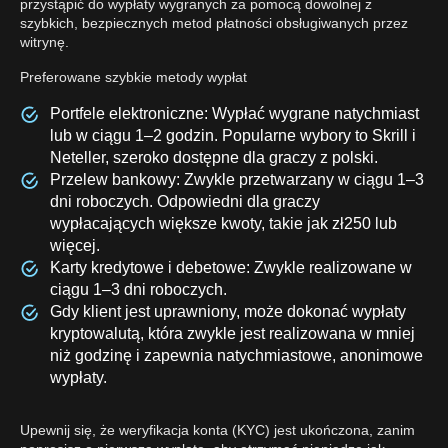
przystąpić do wypłaty wygranych za pomocą dowolnej z
szybkich, bezpiecznych metod płatności obsługiwanych przez
witrynę.
Preferowane szybkie metody wypłat
Portfele elektroniczne: Wypłać wygrane natychmiast
lub w ciągu 1–2 godzin. Popularne wybory to Skrill i
Neteller, szeroko dostępne dla graczy z polski.
Przelew bankowy: Zwykle przetwarzany w ciągu 1–3
dni roboczych. Odpowiedni dla graczy
wypłacających większe kwoty, takie jak zł250 lub
więcej.
Karty kredytowe i debetowe: Zwykle realizowane w
ciągu 1–3 dni roboczych.
Gdy klient jest uprawniony, może dokonać wypłaty
kryptowalutą, która zwykle jest realizowana w mniej
niż godzinę i zapewnia natychmiastowe, anonimowe
wypłaty.
Upewnij się, że weryfikacja konta (KYC) jest ukończona, zanim