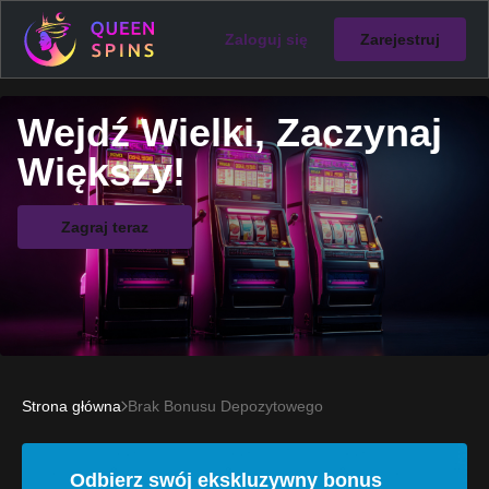
Zaloguj się
Zarejestruj
Wejdź Wielki, Zaczynaj
Większy!
Zagraj teraz
Strona główna
Brak Bonusu Depozytowego
Odbierz swój ekskluzywny bonus