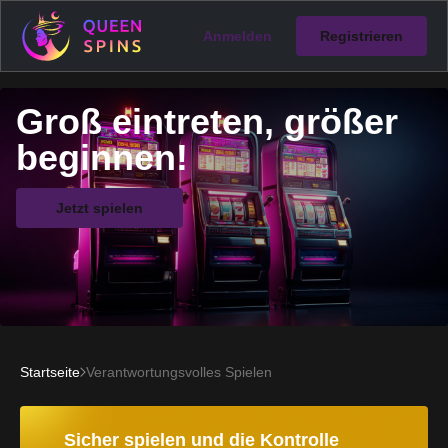
Anmelden
Registrieren
Groß eintreten, größer
beginnen!
Jetzt spielen
Startseite
Verantwortungsvolles Spielen
Sicher spielen und die Kontrolle