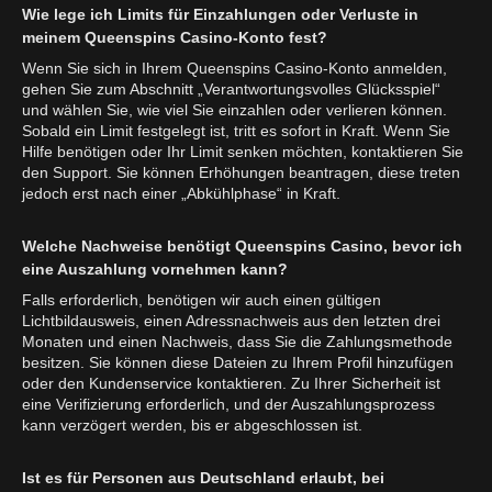
Wie lege ich Limits für Einzahlungen oder Verluste in
meinem Queenspins Casino-Konto fest?
Wenn Sie sich in Ihrem Queenspins Casino-Konto anmelden,
gehen Sie zum Abschnitt „Verantwortungsvolles Glücksspiel“
und wählen Sie, wie viel Sie einzahlen oder verlieren können.
Sobald ein Limit festgelegt ist, tritt es sofort in Kraft. Wenn Sie
Hilfe benötigen oder Ihr Limit senken möchten, kontaktieren Sie
den Support. Sie können Erhöhungen beantragen, diese treten
jedoch erst nach einer „Abkühlphase“ in Kraft.
Welche Nachweise benötigt Queenspins Casino, bevor ich
eine Auszahlung vornehmen kann?
Falls erforderlich, benötigen wir auch einen gültigen
Lichtbildausweis, einen Adressnachweis aus den letzten drei
Monaten und einen Nachweis, dass Sie die Zahlungsmethode
besitzen. Sie können diese Dateien zu Ihrem Profil hinzufügen
oder den Kundenservice kontaktieren. Zu Ihrer Sicherheit ist
eine Verifizierung erforderlich, und der Auszahlungsprozess
kann verzögert werden, bis er abgeschlossen ist.
Ist es für Personen aus Deutschland erlaubt, bei