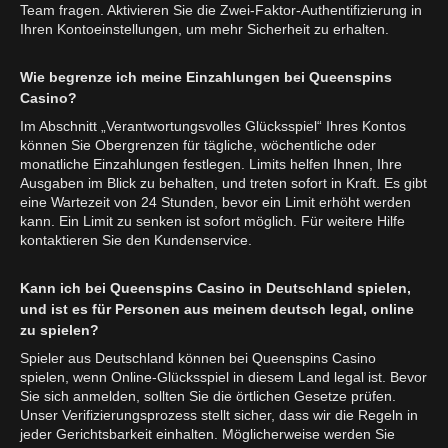
Team fragen. Aktivieren Sie die Zwei-Faktor-Authentifizierung in
Ihren Kontoeinstellungen, um mehr Sicherheit zu erhalten.
Wie begrenze ich meine Einzahlungen bei Queenspins
Casino?
Im Abschnitt „Verantwortungsvolles Glücksspiel“ Ihres Kontos
können Sie Obergrenzen für tägliche, wöchentliche oder
monatliche Einzahlungen festlegen. Limits helfen Ihnen, Ihre
Ausgaben im Blick zu behalten, und treten sofort in Kraft. Es gibt
eine Wartezeit von 24 Stunden, bevor ein Limit erhöht werden
kann. Ein Limit zu senken ist sofort möglich. Für weitere Hilfe
kontaktieren Sie den Kundenservice.
Kann ich bei Queenspins Casino in Deutschland spielen,
und ist es für Personen aus meinem deutsch legal, online
zu spielen?
Spieler aus Deutschland können bei Queenspins Casino
spielen, wenn Online-Glücksspiel in diesem Land legal ist. Bevor
Sie sich anmelden, sollten Sie die örtlichen Gesetze prüfen.
Unser Verifizierungsprozess stellt sicher, dass wir die Regeln in
jeder Gerichtsbarkeit einhalten. Möglicherweise werden Sie