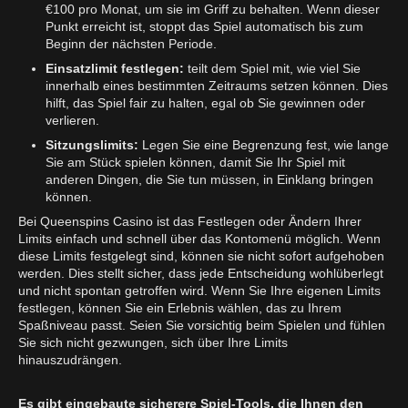
€100 pro Monat, um sie im Griff zu behalten. Wenn dieser
Punkt erreicht ist, stoppt das Spiel automatisch bis zum
Beginn der nächsten Periode.
Einsatzlimit festlegen:
teilt dem Spiel mit, wie viel Sie
innerhalb eines bestimmten Zeitraums setzen können. Dies
hilft, das Spiel fair zu halten, egal ob Sie gewinnen oder
verlieren.
Sitzungslimits:
Legen Sie eine Begrenzung fest, wie lange
Sie am Stück spielen können, damit Sie Ihr Spiel mit
anderen Dingen, die Sie tun müssen, in Einklang bringen
können.
Bei Queenspins Casino ist das Festlegen oder Ändern Ihrer
Limits einfach und schnell über das Kontomenü möglich. Wenn
diese Limits festgelegt sind, können sie nicht sofort aufgehoben
werden. Dies stellt sicher, dass jede Entscheidung wohlüberlegt
und nicht spontan getroffen wird. Wenn Sie Ihre eigenen Limits
festlegen, können Sie ein Erlebnis wählen, das zu Ihrem
Spaßniveau passt. Seien Sie vorsichtig beim Spielen und fühlen
Sie sich nicht gezwungen, sich über Ihre Limits
hinauszudrängen.
Es gibt eingebaute sicherere Spiel-Tools, die Ihnen den