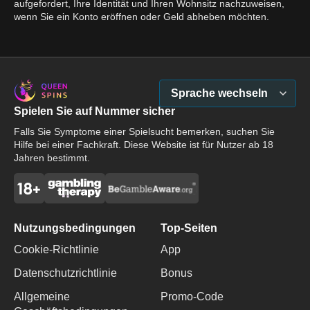
aufgefordert, Ihre Identität und Ihren Wohnsitz nachzuweisen,
wenn Sie ein Konto eröffnen oder Geld abheben möchten.
Sprache wechseln
Spielen Sie auf Nummer sicher
Falls Sie Symptome einer Spielsucht bemerken, suchen Sie
Hilfe bei einer Fachkraft. Diese Website ist für Nutzer ab 18
Jahren bestimmt.
Nutzungsbedingungen
Top-Seiten
Cookie-Richtlinie
App
Datenschutzrichtlinie
Bonus
Allgemeine
Promo-Code