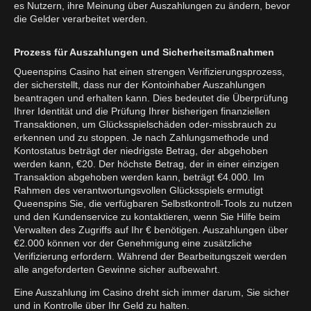
es Nutzern, ihre Meinung über Auszahlungen zu ändern, bevor
die Gelder verarbeitet werden.
Prozess für Auszahlungen und Sicherheitsmaßnahmen
Queenspins Casino hat einen strengen Verifizierungsprozess,
der sicherstellt, dass nur der Kontoinhaber Auszahlungen
beantragen und erhalten kann. Dies bedeutet die Überprüfung
Ihrer Identität und die Prüfung Ihrer bisherigen finanziellen
Transaktionen, um Glücksspielschäden oder-missbrauch zu
erkennen und zu stoppen. Je nach Zahlungsmethode und
Kontostatus beträgt der niedrigste Betrag, der abgehoben
werden kann, €20. Der höchste Betrag, der in einer einzigen
Transaktion abgehoben werden kann, beträgt €4.000. Im
Rahmen des verantwortungsvollen Glücksspiels ermutigt
Queenspins Sie, die verfügbaren Selbstkontroll-Tools zu nutzen
und den Kundenservice zu kontaktieren, wenn Sie Hilfe beim
Verwalten des Zugriffs auf Ihr € benötigen. Auszahlungen über
€2.000 können vor der Genehmigung eine zusätzliche
Verifizierung erfordern. Während der Bearbeitungszeit werden
alle angeforderten Gewinne sicher aufbewahrt.
Eine Auszahlung im Casino dreht sich immer darum, Sie sicher
und in Kontrolle über Ihr Geld zu halten.