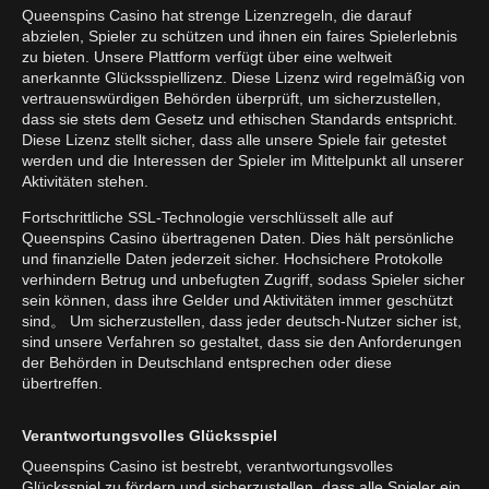
Queenspins Casino hat strenge Lizenzregeln, die darauf
abzielen, Spieler zu schützen und ihnen ein faires Spielerlebnis
zu bieten. Unsere Plattform verfügt über eine weltweit
anerkannte Glücksspiellizenz. Diese Lizenz wird regelmäßig von
vertrauenswürdigen Behörden überprüft, um sicherzustellen,
dass sie stets dem Gesetz und ethischen Standards entspricht.
Diese Lizenz stellt sicher, dass alle unsere Spiele fair getestet
werden und die Interessen der Spieler im Mittelpunkt all unserer
Aktivitäten stehen.
Fortschrittliche SSL-Technologie verschlüsselt alle auf
Queenspins Casino übertragenen Daten. Dies hält persönliche
und finanzielle Daten jederzeit sicher. Hochsichere Protokolle
verhindern Betrug und unbefugten Zugriff, sodass Spieler sicher
sein können, dass ihre Gelder und Aktivitäten immer geschützt
sind。 Um sicherzustellen, dass jeder deutsch-Nutzer sicher ist,
sind unsere Verfahren so gestaltet, dass sie den Anforderungen
der Behörden in Deutschland entsprechen oder diese
übertreffen.
Verantwortungsvolles Glücksspiel
Queenspins Casino ist bestrebt, verantwortungsvolles
Glücksspiel zu fördern und sicherzustellen, dass alle Spieler ein