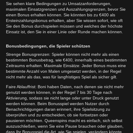
Sie sehen klare Bedingungen zu Umsatzanforderungen,
maximalen Einsatzgrenzen und Auszahlungsgrenzen, bevor Sie
einen Bonus erhalten können. Sie könnten bis zu €400 als
Ersteinzahlungsbonus erhalten, aber Sie wissen sofort, wie oft
Sie den Bonus durchspielen müssen und welches der höchste
Einsatz ist, den Sie in einer Linie oder Runde machen können.
Bonusbedingungen, die Spieler schützen
Strenge Bonusgrenzen: Spieler können nicht mehr als einen
bestimmten Bonusbetrag, wie €400, innerhalb eines bestimmten
Zeitraums erhalten. Maximale Einsätze: Jeder Bonus muss eine
bestimmte Anzahl von Malen umgesetzt werden, in der Regel
nicht mehr als das, was für langfristiges Spiel als sicher gilt.
Faire Ablauffrist: Boni haben Daten, nach denen sie nicht mehr
genutzt werden können, in der Regel 7 bis 30 Tage nach
Aktivierung, sodass sie nicht lange oder unter Druck genutzt
werden können. Beim Bonusspiel werden Nutzer durch
Benachrichtigungen daran erinnert, ihre Spielsitzung zu
überprüfen und zu entscheiden, ob sie fortsetzen oder
pausieren möchten. Queenspins macht es einfach, sich selbst
auszuschließen, wenn Sie eine Pause brauchen oder glauben,
dass Ihr Bonusspiel die Art, wie Sie spielen, verändern könnte.