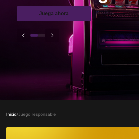
Juega ahora
Inicio
Juego responsable