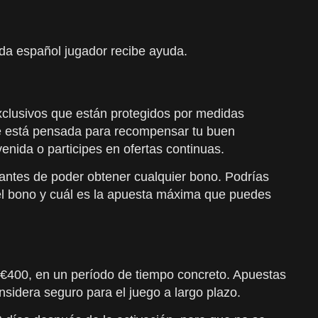
ada español jugador recibe ayuda.
clusivos que están protegidos por medidas
ue está pensada para recompensar tu buen
nida o participes en ofertas continuas.
a antes de poder obtener cualquier bono. Podrías
 el bono y cuál es la apuesta máxima que puedes
 €400, en un período de tiempo concreto. Apuestas
dera seguro para el juego a largo plazo.