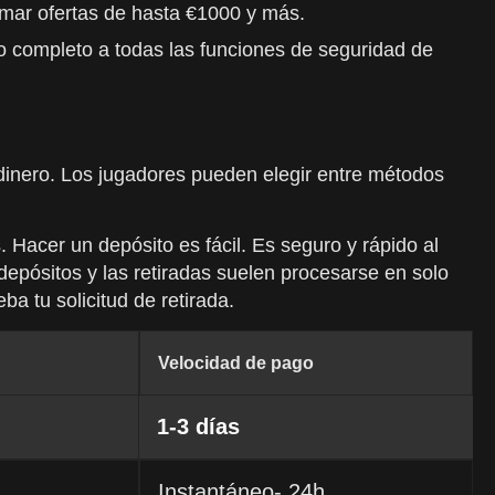
lamar ofertas de hasta €1000 y más.
so completo a todas las funciones de seguridad de
 dinero. Los jugadores pueden elegir entre métodos
 Hacer un depósito es fácil. Es seguro y rápido al
depósitos y las retiradas suelen procesarse en solo
a tu solicitud de retirada.
Velocidad de pago
1-3 días
Instantáneo- 24h