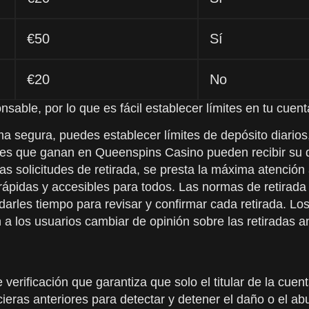
€50
Sí
€20
No
ble, por lo que es fácil establecer límites en tu cuent
rma segura, puedes establecer límites de depósito diari
ores que ganan en Queenspins Casino pueden recibir su 
s solicitudes de retirada, se presta la máxima atención 
rápidas y accesibles para todos. Las normas de retirada
 darles tiempo para revisar y confirmar cada retirada. Lo
 a los usuarios cambiar de opinión sobre las retiradas 
rificación que garantiza que solo el titular de la cuenta 
ancieras anteriores para detectar y detener el daño o el 