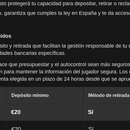
sto protegerá tu capacidad para depositar, retirar o rec
ro, garantiza que cumples la ley en España y te da acce
pidos
 y retirada que facilitan la gestión responsable de tu
dades bancarias específicas.
ace que presupuestar y el autocontrol sean más seguros.
n para mantener la información del jugador segura. Los 
nta elegida en un plazo de 24 horas desde que se aprueb
Depósito mínimo
Método de retirada
€20
Sí
€20
Sí