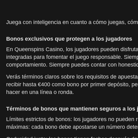
Juega con inteligencia en cuanto a cómo juegas, cómo
Bonos exclusivos que protegen a los jugadores
En Queenspins Casino, los jugadores pueden disfrut
integradas para fomentar el juego responsable. Siem
comportamiento. Siempre puedes contar con honestida
Verás términos claros sobre los requisitos de apuesta
recibir hasta €400 como bono por primer depósito, p
hacer en una línea o ronda.
Términos de bonos que mantienen seguros a los 
Límites estrictos de bonos: los jugadores no pueden
máximas: cada bono debe apostarse un número determ