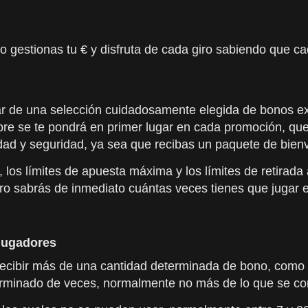
 gestionas tu € y disfruta de cada giro sabiendo que c
ar de una selección cuidadosamente elegida de bonos ex
pre se te pondrá en primer lugar en cada promoción, q
d y seguridad, ya sea que recibas un paquete de bienve
, los límites de apuesta máxima y los límites de retirad
ero sabrás de inmediato cuántas veces tienes que jugar
jugadores
 recibir más de una cantidad determinada de bono, como
inado de veces, normalmente no más de lo que se consi