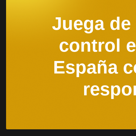
Juega de 
control 
España c
respo